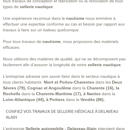
tous travaux de conception et fabrication ou la rénovation de tous
types de
sellerie nautique
.
Une expérience reconnue dans le
nautisme
nous emmène à
effectuer une expertise conforme au cas et besoin par rapport aux
travaux à faire sur un bateau quelconque.
Pour tous travaux de
nautisme
, nous proposons des matériels
efficaces.
Nous utilisons des matières de qualité, qui ne se décomposent pas
facilement afin d’assurer la longévité de notre
sellerie nautique
.
L’entreprise adresse son savoir-faire dans le secteur nautique à
tous clients habitants
Niort et Poitou-Charentes
dans les
Deux
Sèvres (79), Cognac et Angoulême
dans la
Charente (16), la
Rochelle
dans la
Charente-Maritime (17), à Nantes
dans la
Loire-Atlantique (44), à Poitiers
dans la
Vendée (86).
CONFIEZ VOS TRAVAUX DE SELLERIE MÉDICALE À DELAVEAU
ALAIN
L’entreprise
Sellerie automobile - Delaveau Alain
intervient dans