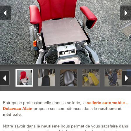
Entreprise professionnelle dans la sellerie, la
sellerie automobile
-
Delaveau Alain
propose ses compétences dans le
nautisme et
médicale
.
Notre savoir dans le
nautisme
nous permet de vous satisfaire dans